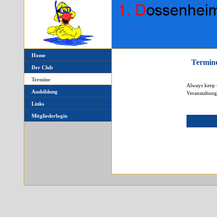
Home
Termin
Der Club
Termine
Always keep u
Ausbildung
Veranstaltun
Links
Mitgliederlogin