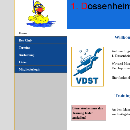
Home
Willko
Der Club
Termine
Auf den folge
Ausbildung
1. Dossenhei
Links
Wir sind Mit
Tauchsportve
Mitgliederlogin
Hier findest
Trainin
Diese Woche muss das
An dem kleine
Training leider
am Freitagabe
ausfallen!